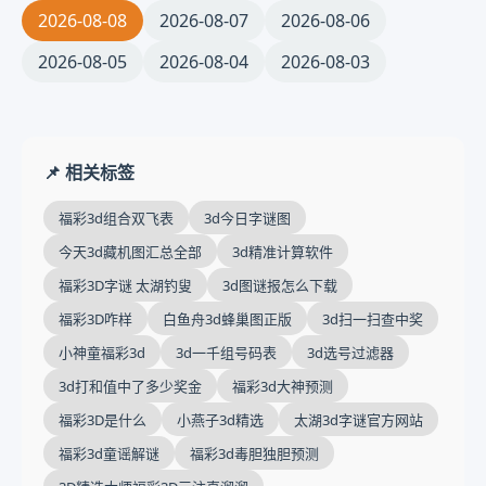
2026-08-08
2026-08-07
2026-08-06
2026-08-05
2026-08-04
2026-08-03
📌 相关标签
福彩3d组合双飞表
3d今日字谜图
今天3d藏机图汇总全部
3d精准计算软件
福彩3D字谜 太湖钓叟
3d图谜报怎么下载
福彩3D咋样
白鱼舟3d蜂巢图正版
3d扫一扫查中奖
小神童福彩3d
3d一千组号码表
3d选号过滤器
3d打和值中了多少奖金
福彩3d大神预测
福彩3D是什么
小燕子3d精选
太湖3d字谜官方网站
福彩3d童谣解谜
福彩3d毒胆独胆预测