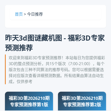
首页
>
今日推荐
昨天3d图谜藏机图 - 福彩3D专家
预测推荐
欢迎来到福彩3D专家预测推荐！本站每日为您提供福彩
3D的整点预测分析，共15个版次（7:00-21:00），每个
版次包含三种不同算法的推荐号码。您可以根据需要选
择对应版次查看详细预测数据。所有结果由算法自动生
成，仅供参考
福彩3D第2026210期
福彩3D第2026210期
专家预测推荐第1版
专家预测推荐第2版