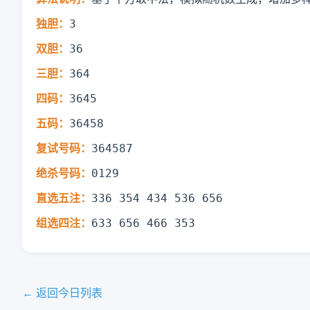
独胆：
3
双胆：
36
三胆：
364
四码：
3645
五码：
36458
复试号码：
364587
绝杀号码：
0129
直选五注：
336 354 434 536 656
组选四注：
633 656 466 353
← 返回今日列表